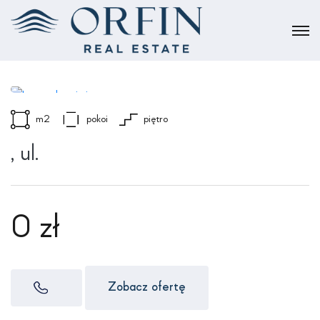
m2
pokoi
piętro
, ul.
0 zł
Zobacz ofertę