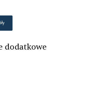
óły
e dodatkowe