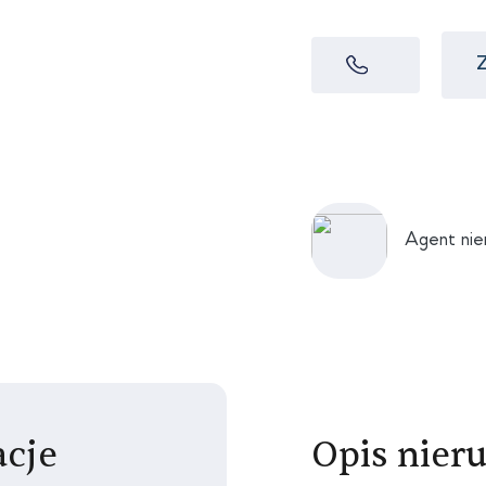
Z
Agent nie
cje
Opis nier