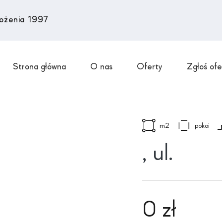
łożenia 1997
Strona główna
O nas
Oferty
Zgłoś ofe
m2
pokoi
, ul.
0 zł