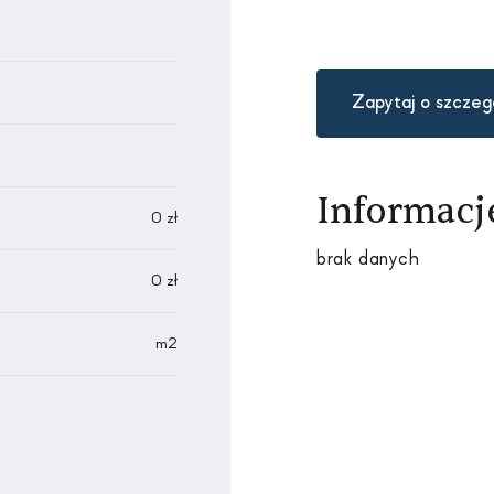
Zapytaj o szczeg
Informacj
0 zł
brak danych
0 zł
m2