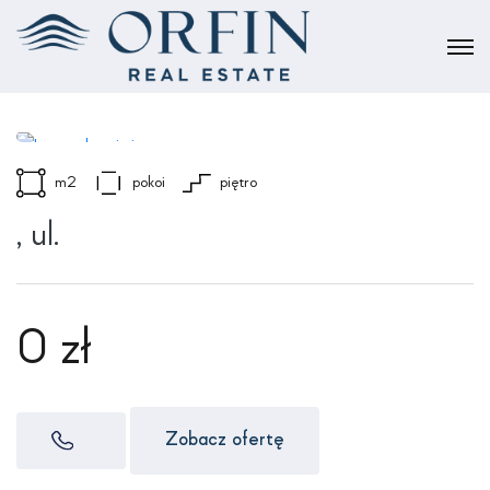
m2
pokoi
piętro
, ul.
0 zł
Zobacz ofertę