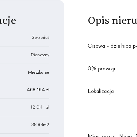
cje
Opis nier
Sprzedaż
Cisowa - dzielnica p
Pierwotny
0% prowizji
Mieszkanie
468 164 zł
Lokalizacja
12 041 zł
38.88m2
Miasteczko Nova Fa