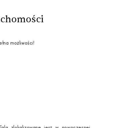
uchomości
ełna możliwości!
la zlokalizowane jest w nowoczesnej,