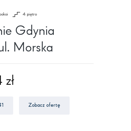
pokoi
4 piętro
nie Gdynia
ul. Morska
 zł
41
Zobacz ofertę