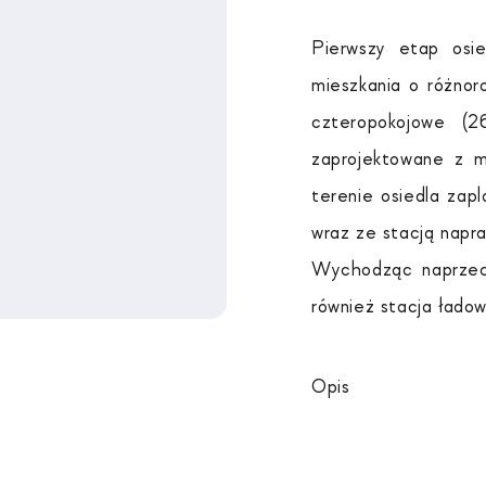
Pierwszy etap osi
mieszkania o różnor
czteropokojowe 
zaprojektowane z m
terenie osiedla zap
wraz ze stacją napr
Wychodząc naprzeci
również stacja łado
Opis