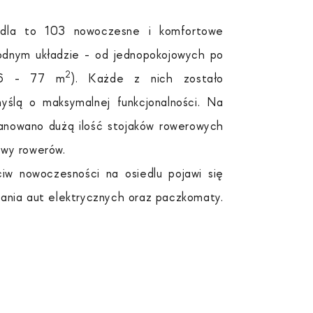
edla to 103 nowoczesne i komfortowe
odnym układzie - od jednopokojowych po
2
(26 - 77 m
). Każde z nich zostało
yślą o maksymalnej funkcjonalności. Na
lanowano dużą ilość stojaków rowerowych
awy rowerów.
w nowoczesności na osiedlu pojawi się
wania aut elektrycznych oraz paczkomaty.