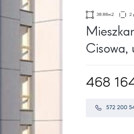
38.88m2
2 
Mieszka
Cisowa, 
468 164
572 200 5