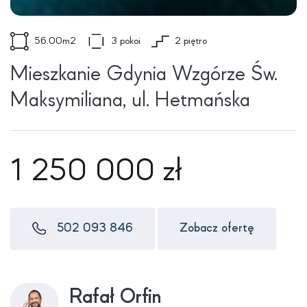
56.00m2
3 pokoi
2 piętro
Mieszkanie Gdynia Wzgórze Św.
Maksymiliana, ul. Hetmańska
1 250 000 zł
502 093 846
Zobacz ofertę
Rafał Orfin